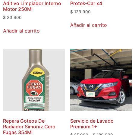
Aditivo Limpiador Interno
Protek-Car x4
Motor 250Ml
$
139.900
$
33.900
Añadir al carrito
Añadir al carrito
Repara Goteos De
Servicio de Lavado
Radiador Simoniz Cero
Premium 1+
Fugas 354Ml
$
85.000
–
$
180.000