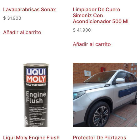
Lavaparabrisas Sonax
Limpiador De Cuero
Simoniz Con
$
31.900
Acondicionador 500 Ml
$
41.900
Añadir al carrito
Añadir al carrito
Liqui Moly Engine Flush
Protector De Portazos