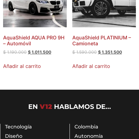
AquaShield AQUA PRO 9H
AquaShield PLATINIUM –
– Automóvil
Camioneta
$
1.190.000
$
1.011.500
$
1.590.000
$
1.351.500
Añadir al carrito
Añadir al carrito
EN
V12
HABLAMOS DE...
Tecnología
Colombia
Diseño
Autonomía