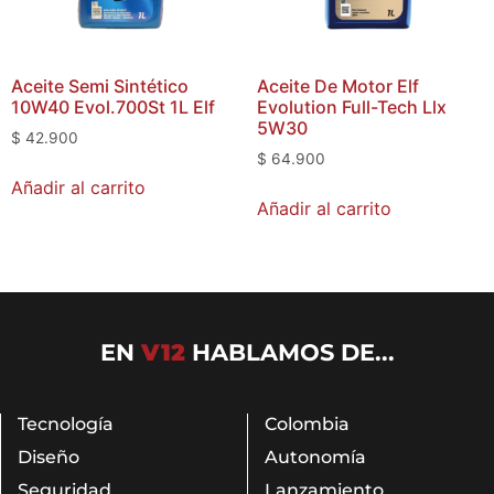
Aceite Semi Sintético
Aceite De Motor Elf
10W40 Evol.700St 1L Elf
Evolution Full-Tech Llx
5W30
$
42.900
$
64.900
Añadir al carrito
Añadir al carrito
EN
V12
HABLAMOS DE...
Tecnología
Colombia
Diseño
Autonomía
Seguridad
Lanzamiento