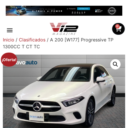
0
Inicio
/
Clasificados
/ A 200 [W177] Progressive TP
1300CC T CT TC
¡Oferta!