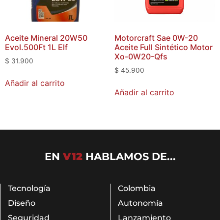
Aceite Mineral 20W50
Motorcraft Sae 0W-20
Evol.500Ft 1L Elf
Aceite Full Sintético Motor
Xo-0W20-Qfs
$
31.900
$
45.900
Añadir al carrito
Añadir al carrito
EN
V12
HABLAMOS DE...
Tecnología
Colombia
Diseño
Autonomía
Seguridad
Lanzamiento