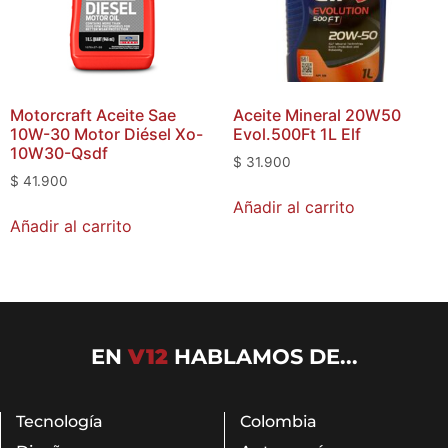
Motorcraft Aceite Sae
Aceite Mineral 20W50
10W-30 Motor Diésel Xo-
Evol.500Ft 1L Elf
10W30-Qsdf
$
31.900
$
41.900
Añadir al carrito
Añadir al carrito
EN
V12
HABLAMOS DE...
Tecnología
Colombia